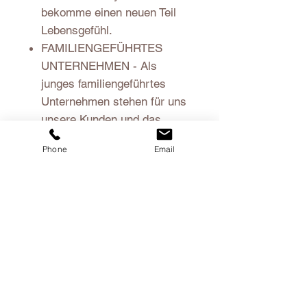
bekomme einen neuen Teil
Lebensgefühl.
FAMILIENGEFÜHRTES
UNTERNEHMEN - Als
junges familiengeführtes
Unternehmen stehen für uns
unsere Kunden und das
Leistungsversprechen
Phone
Email
unserer Produkte im
Mittelpunkt. So liegt uns
deine Zufriedenheit mit einem
persönlichen und liebevollen
Service sehr zu Herzen.
Material
Hochwertiges beschichtetes