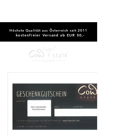
Höchste Qualität aus Österreich seit 2011
kostenfreier Versand ab EUR 50,-