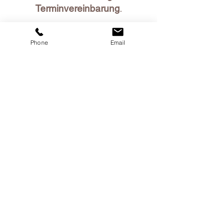
Terminvereinbarung
.
Phone
Email
Shop
About
Gravur
Foto-Upload
Kontakt
B2B & Händler
Versandkosten
Retoursendungen
Widerrufsrecht
AGB & Streitbeilegung