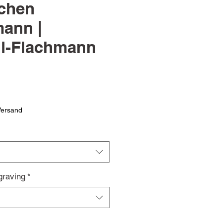
ichen
ann |
hl-Flachmann
Versand
graving
*