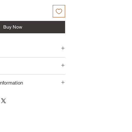
Buy Now
dkosten klicke bitte hier.
Information
ine Bestellung nach deinen
schen und mit viel Liebe zum
chte demnach, dass
Ware vom Umtausch
st.