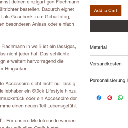
nnst deinen einzigartigen Flachmann
ltrichter bestellen. Dadurch eignet
Add to Cart
kt als Geschenk zum Geburtstag,
en besonderen Anlass oder einfach
 Flachmann in weiß ist ein lässiges,
Material
s nicht jeder hat. Das schlichte
Edelstahl 316L
ign erweitert hervorragend die
Versandkosten
er Hingucker.
Für unsere Versan
Personalisierung 
-Accessoire sieht nicht nur lässig
liebhaber ein Stück Lifestyle hinzu.
Wir bearbeiten de
chmuckstück oder ein Accessoire der
individuellen Wün
me einen neuen Teil Lebensgefühl.
Detail. Bitte bea
personalisierte 
ausgeschlossen i
T
- Für unsere Modefreunde werden