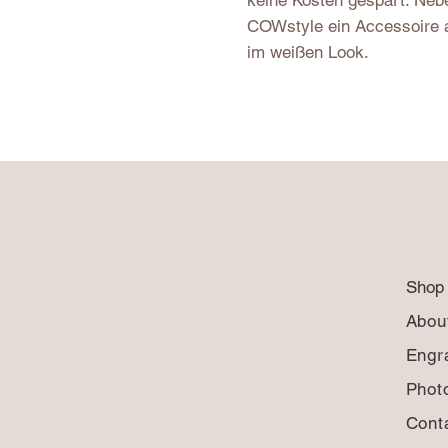
keine Kosten gespart. Neben
COWstyle ein Accessoire a
im weißen Look.
Shop
Abou
Engr
Phot
Cont