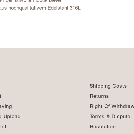
 der stilvollen Optik bietet
us hochqualitativem Edelstahl 316L
Shipping Costs
t
Returns
aving
Right Of Withdraw
o-Upload
Terms & Dispute
act
Resolution