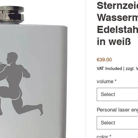
Sternze
Wasserm
Edelsta
in weiß
Price
€39.00
VAT Included
|
zzgl. 
volume
*
Select
Personal laser en
Select
color
*