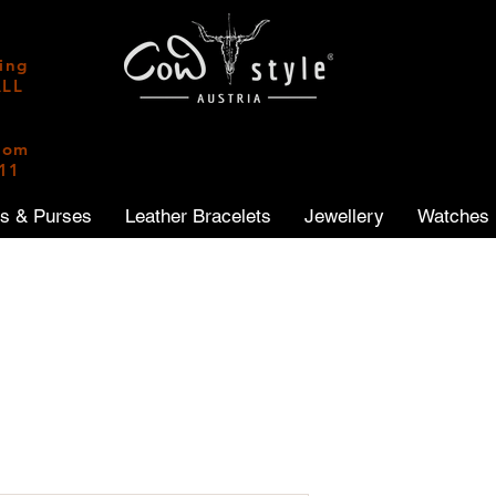
ping
ALL
|
from
011
ts & Purses
Leather Bracelets
Jewellery
Watches