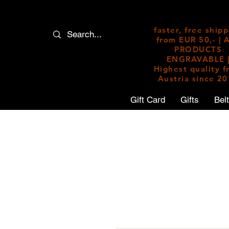
faster, free ship
from EUR 50,- | 
PRODUCTS
ENGRAVABLE 
Highest quality 
Austria since 2
Gift Card
Gifts
Bel