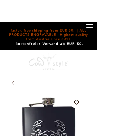
faster, free shipping from EUR 50,- | ALL
PRODUCTS ENGRAVABLE | Highest quality
from Austria since 2011
kostenfreier Versand ab EUR 50,-