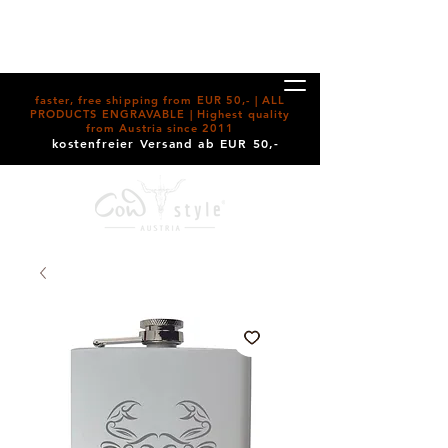
faster, free shipping from EUR 50,- | ALL
PRODUCTS ENGRAVABLE | Highest quality
from Austria since 2011
kostenfreier Versand ab EUR 50,-