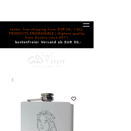
faster, free shipping from EUR 50,- | ALL
PRODUCTS ENGRAVABLE | Highest quality
from Austria since 2011
kostenfreier Versand ab EUR 50,-